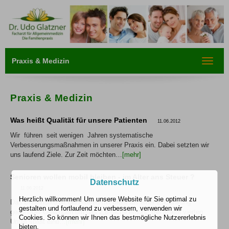
Praxis & Medizin
Toggle
navigat
Praxis & Medizin
Was heißt Qualität für unsere Patienten
11.06.2012
Wir führen seit wenigen Jahren systematische
Verbesserungsmaßnahmen in unserer Praxis ein. Dabei setzten wir
uns laufend Ziele. Zur Zeit möchten…
[mehr]
Senioren wollen mobil bleiben - im Alter ans Steuer ?
Datenschutz
11.06.2012
Herzlich willkommen! Um unsere Website für Sie optimal zu
Das Unfallrisiko ist bei Älteren mit mehr als einer Erkrankung
gestalten und fortlaufend zu verbessern, verwenden wir
gegenüber Gesunden um das 2,6-fache erhöht. Bei jedem vierten
Cookies. So können wir Ihnen das bestmögliche Nutzererlebnis
Unfall spielt eine…
[mehr]
bieten.