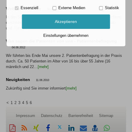
Essenziell
Externe Medien
Statistik
Weiteres in Kürze
10.06.2012
In den Sommerferien werden wir die erwähnte Praxis - Auffrischung
Akzeptieren
durchführen Was geschah noch: Fortbildung zu Datenschutz
und…
[mehr]
Einstellungen übernehmen
Was sagen die Patienten von uns - Patientenbefragung
04.06.2012
Wir führten bis Ende Mai unsere 2. Patientenbefragung in der Praxis
durch. Ca. 50 Patienten im Alter von 16 bis über 55 Jahre (16
männlich und 22…
[mehr]
Neuigkeiten
11.06.2010
Zukünftig sind Sie immer informiert
[mehr]
<
1
2
3
4
5
6
Impressum
Datenschutz
Barrierefreiheit
Sitemap
Diese
RSS-
Auf
Auf
Auf
Auf
Per
vCard
Auf
Seite
Feed
Xing
Facebook
Twitter
LinkedIn
Mail
speichern
Whatsapp