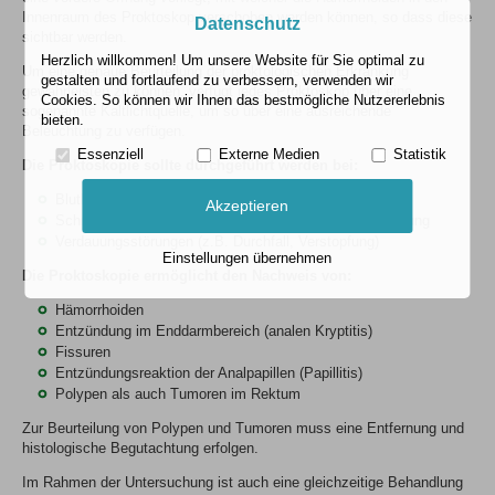
Innenraum des Proktoskop verschoben werden können, so dass diese
Datenschutz
sichtbar werden.
Herzlich willkommen! Um unsere Website für Sie optimal zu
Um eine genaue Beurteilung der proktologischen Erkrankung
gestalten und fortlaufend zu verbessern, verwenden wir
gewährleisten zu können, verfügt jedes Proktoskop über eine
Cookies. So können wir Ihnen das bestmögliche Nutzererlebnis
sogenannte Kaltlichtquelle, um so über eine ausreichende
bieten.
Beleuchtung zu verfügen.
Essenziell
Externe Medien
Statistik
Die Proktoskopie
sollte durchgeführt werden bei:
Blutbeimengung im Stuhl
Akzeptieren
Schmerzen am Darmausgang oder bei der Darmentleerung
Verdauungsstörungen (z.B. Durchfall, Verstopfung)
Einstellungen übernehmen
Die
Proktoskopie
ermöglicht den Nachweis von:
Hämorrhoiden
Entzündung im Enddarmbereich (analen Kryptitis)
Fissuren
Entzündungsreaktion der Analpapillen (Papillitis)
Polypen als auch Tumoren im Rektum
Zur Beurteilung von Polypen und Tumoren muss eine Entfernung und
histologische Begutachtung erfolgen.
Im Rahmen der Untersuchung ist auch eine gleichzeitige Behandlung