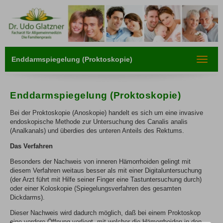
Enddarmspiegelung (Proktoskopie)
Toggle
navigat
Enddarmspiegelung (Proktoskopie)
Bei der Proktoskopie (Anoskopie) handelt es sich um eine invasive
endoskopische Methode zur Untersuchung des Canalis analis
(Analkanals) und überdies des unteren Anteils des Rektums.
Das Verfahren
Besonders der Nachweis von inneren Hämorrhoiden gelingt mit
diesem Verfahren weitaus besser als mit einer Digitaluntersuchung
(der Arzt führt mit Hilfe seiner Finger eine Tastuntersuchung durch)
oder einer Koloskopie (Spiegelungsverfahren des gesamten
Dickdarms).
Dieser Nachweis wird dadurch möglich, daß bei einem Proktoskop
eine vordere Öffnung vorliegt, mit welcher die Hämorrhoiden in den