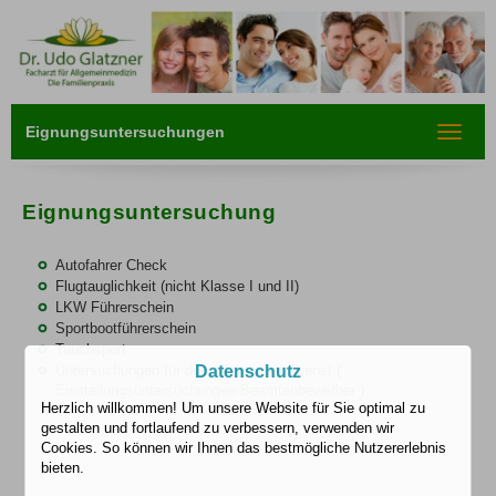
Eignungsuntersuchungen
Toggle
navigat
Eignungsuntersuchung
Autofahrer Check
Flugtauglichkeit (nicht Klasse I und II)
LKW Führerschein
Sportbootführerschein
Tauchsport
Untersuchungen für den öffentlichen Dienst (
Datenschutz
Einstellungsuntersuchungen Beamtenbewerber
)
Herzlich willkommen! Um unsere Website für Sie optimal zu
gestalten und fortlaufend zu verbessern, verwenden wir
Cookies. So können wir Ihnen das bestmögliche Nutzererlebnis
bieten.